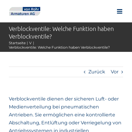
Zum
Inhalt
springen
Verblockventile: Welche Funktion haben
Verblockventile?
Startseite
V
Verblockventile: Welche Funktion haben Verblockventile?
Zurück
Vor
Verblockventile dienen der sicheren Luft- oder
Medienverteilung bei pneumatischen
Antrieben. Sie ermöglichen eine kontrollierte
Abschaltung, Entlüftung oder Verriegelung von
Antriebssystemen in industriellen