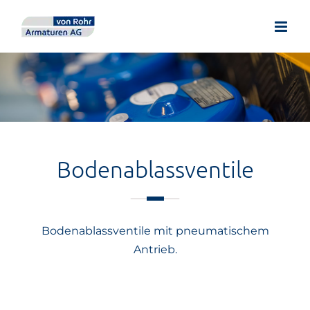
Zum
Inhalt
springen
Bodenablassventile
Bodenablassventile mit pneumatischem
Antrieb.